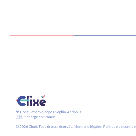
💙 Conçu et développé à Sophia-Antipolis
🇫🇷 Hébergé en France
©
2026
Cfixé. Tous droits réservés.
Mentions légales.
Politique de confiden