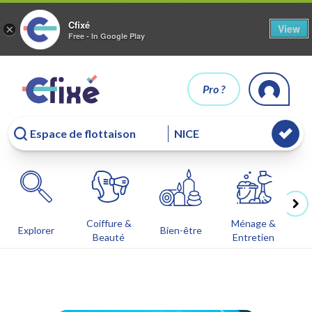
Cfixé
View
×
Free - In Google Play
Pro ?
Coiffure &
Ménage &
Co
Explorer
Bien-être
Beauté
Entretien