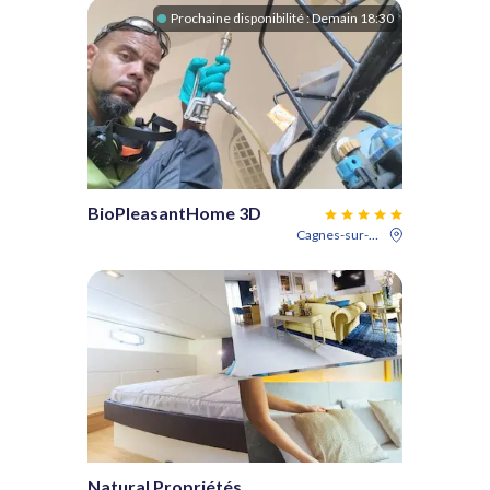
Prochaine disponibilité :
Demain 18:30
BioPleasantHome 3D
Cagnes-sur-Mer
Natural Propriétés