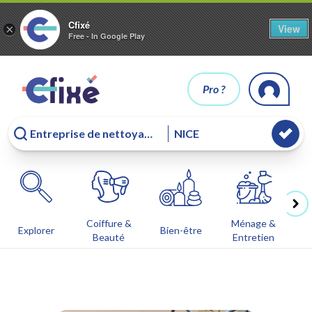
Cfixé
View
×
Free - In Google Play
Pro ?
Coiffure &
Ménage &
Co
Explorer
Bien-être
Beauté
Entretien