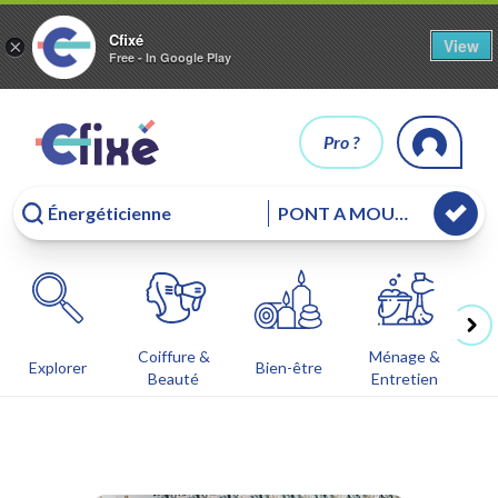
Cfixé
View
×
Free - In Google Play
Pro ?
Coiffure &
Ménage &
Co
Explorer
Bien-être
Beauté
Entretien