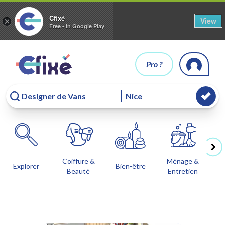
Cfixé
View
×
Free - In Google Play
Pro ?
Coiffure &
Ménage &
Co
Explorer
Bien-être
Beauté
Entretien