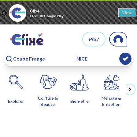
Cfixé
View
×
Free - In Google Play
Pro ?
Coiffure &
Ménage &
Co
Explorer
Bien-être
Beauté
Entretien