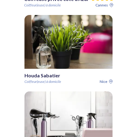
Coiffeur(euse) à domicile
Cannes
Houda Sabatier
Coiffeur(euse) à domicile
Nice