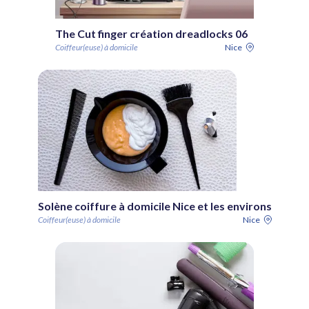
The Cut finger création dreadlocks 06
Coiffeur(euse) à domicile
Nice
Solène coiffure à domicile Nice et les environs
Coiffeur(euse) à domicile
Nice