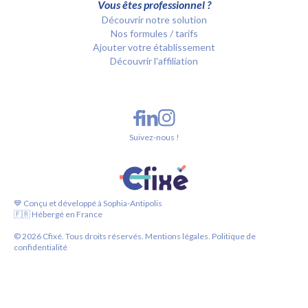
Vous êtes professionnel ?
Découvrir notre solution
Nos formules / tarifs
Ajouter votre établissement
Découvrir l'affiliation
Suivez-nous !
💙 Conçu et développé à Sophia-Antipolis
🇫🇷 Hébergé en France
©
2026
Cfixé. Tous droits réservés.
Mentions légales.
Politique de
confidentialité