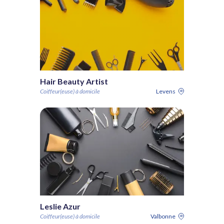
Hair Beauty Artist
Coiffeur(euse) à domicile
Levens
Leslie Azur
Coiffeur(euse) à domicile
Valbonne