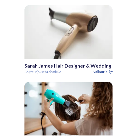
Sarah James Hair Designer & Wedding
Coiffeur(euse) à domicile
Vallauris