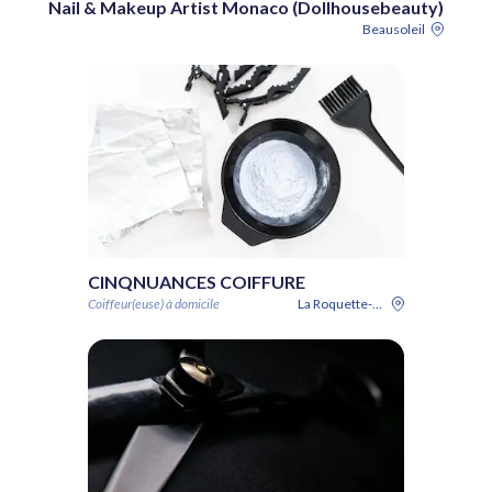
Nail & Makeup Artist Monaco (Dollhousebeauty)
Beausoleil
CINQNUANCES COIFFURE
Coiffeur(euse) à domicile
La Roquette-sur-Var