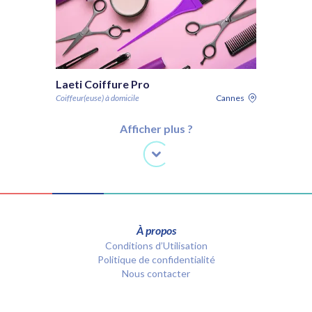
Laeti Coiffure Pro
Coiffeur(euse) à domicile
Cannes
Afficher plus ?
À propos
Conditions d’Utilisation
Politique de confidentialité
Nous contacter