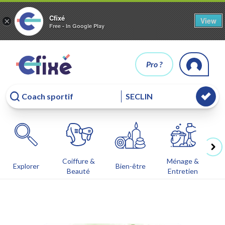
Cfixé
View
×
Free - In Google Play
Pro ?
Coiffure &
Ménage &
Co
Explorer
Bien-être
Beauté
Entretien