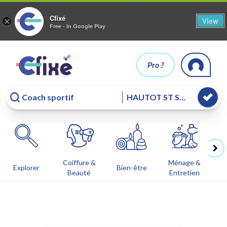
Cfixé
View
×
Free - In Google Play
Pro ?
Coiffure &
Ménage &
Co
Explorer
Bien-être
Beauté
Entretien