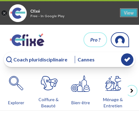
Cfixé
View
×
Free - In Google Play
Pro ?
Coiffure &
Ménage &
Co
Explorer
Bien-être
Beauté
Entretien