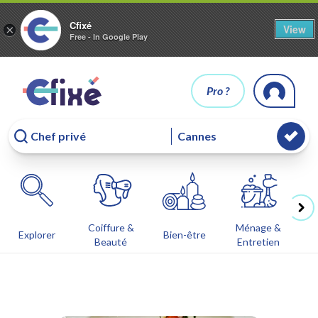
Cfixé
View
×
Free - In Google Play
Pro ?
Coiffure &
Ménage &
Co
Explorer
Bien-être
Beauté
Entretien