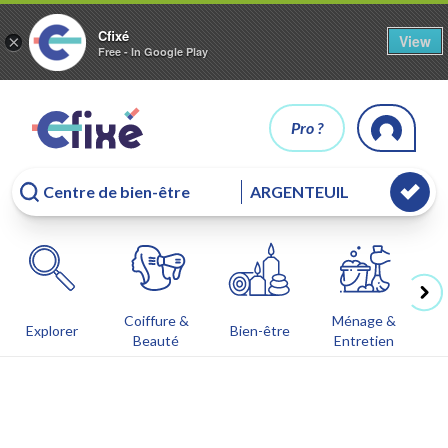
Cfixé
View
×
Free - In Google Play
Pro ?
Coiffure &
Ménage &
Co
Explorer
Bien-être
Beauté
Entretien