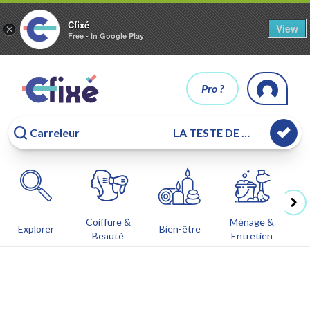
Cfixé
View
×
Free - In Google Play
Pro ?
Coiffure &
Ménage &
Co
Explorer
Bien-être
Beauté
Entretien