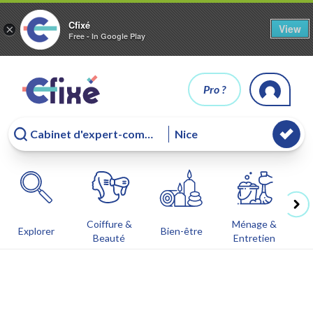
Cfixé
View
×
Free - In Google Play
Pro ?
Coiffure &
Ménage &
Co
Explorer
Bien-être
Beauté
Entretien