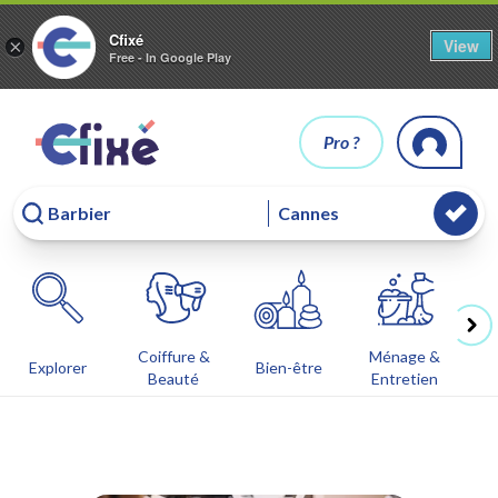
Cfixé
View
×
Free - In Google Play
Pro ?
Coiffure &
Ménage &
Co
Explorer
Bien-être
Beauté
Entretien