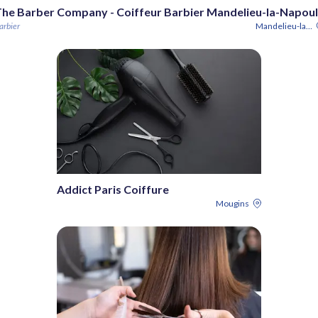
he Barber Company - Coiffeur Barbier Mandelieu-la-Napou
arbier
Mandelieu-la-Napoule
Addict Paris Coiffure
Mougins