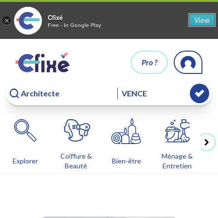
Cfixé
View
×
Free - In Google Play
Pro ?
Coiffure &
Ménage &
Co
Explorer
Bien-être
Beauté
Entretien