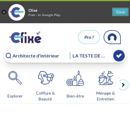
Cfixé
View
×
Free - In Google Play
Pro ?
Coiffure &
Ménage &
Co
Explorer
Bien-être
Beauté
Entretien