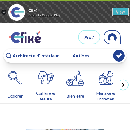
Cfixé
View
×
Free - In Google Play
Pro ?
Coiffure &
Ménage &
Co
Explorer
Bien-être
Beauté
Entretien