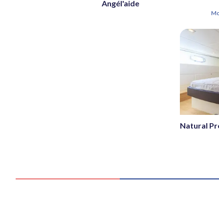
Angél'aide
Mo
Natural Pr