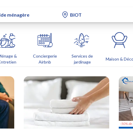
Ménage &
Conciergerie
Services de
Maison & Déc
Entretien
Airbnb
jardinage
-50% de 