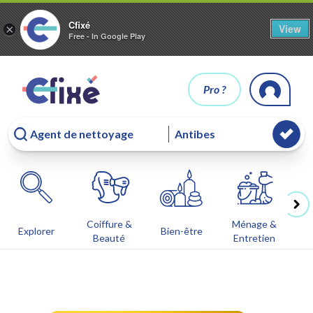
Cfixé
View
×
Free - In Google Play
Pro ?
Coiffure &
Ménage &
Co
Explorer
Bien-être
Beauté
Entretien