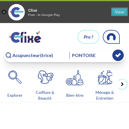
Cfixé
View
×
Free - In Google Play
Pro ?
Coiffure &
Ménage &
Co
Explorer
Bien-être
Beauté
Entretien