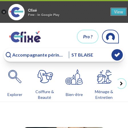
Cfixé
View
×
Free - In Google Play
Pro ?
Coiffure &
Ménage &
Co
Explorer
Bien-être
Beauté
Entretien