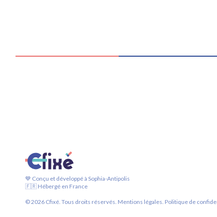
💙 Conçu et développé à Sophia-Antipolis
🇫🇷 Hébergé en France
©
2026
Cfixé. Tous droits réservés.
Mentions légales.
Politique de confiden