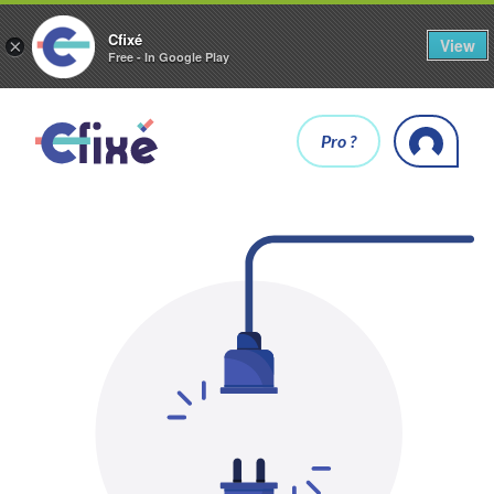
Cfixé
View
×
Free - In Google Play
Pro ?