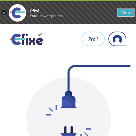
Cfixé
View
×
Free - In Google Play
Pro ?