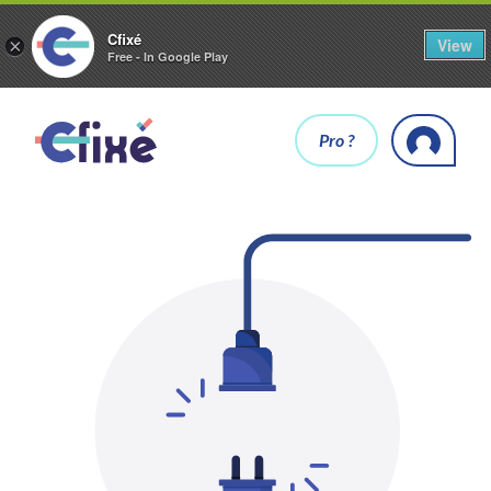
Cfixé
View
×
Free - In Google Play
Pro ?