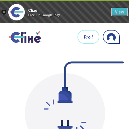
Cfixé
View
×
Free - In Google Play
Pro ?