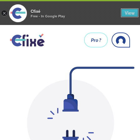
Cfixé
View
×
Free - In Google Play
Pro ?