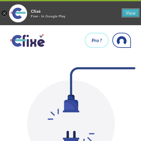
Cfixé
View
×
Free - In Google Play
Pro ?