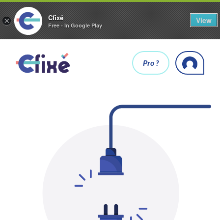
Cfixé
View
×
Free - In Google Play
Pro ?