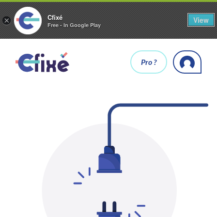
Cfixé
View
×
Free - In Google Play
Pro ?