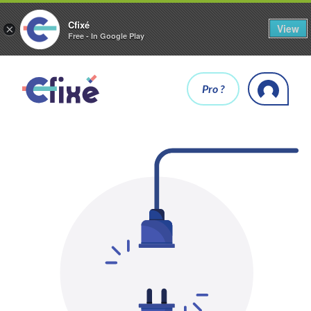
Cfixé
View
×
Free - In Google Play
Pro ?