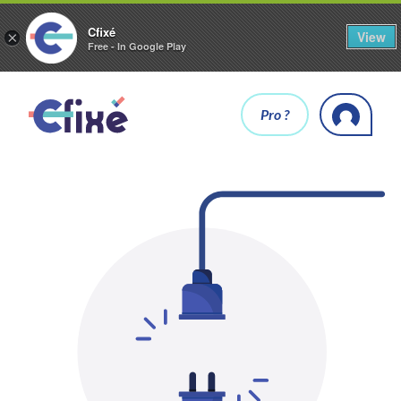
Cfixé
View
×
Free - In Google Play
Pro ?