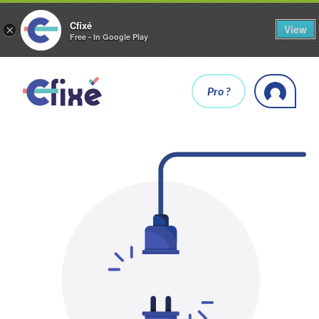
Cfixé
View
×
Free - In Google Play
Pro ?