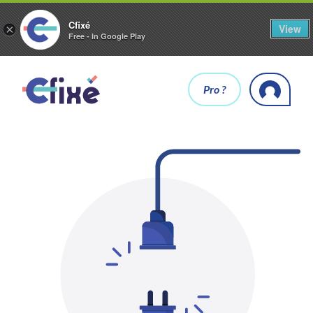
Cfixé
View
×
Free - In Google Play
Pro ?