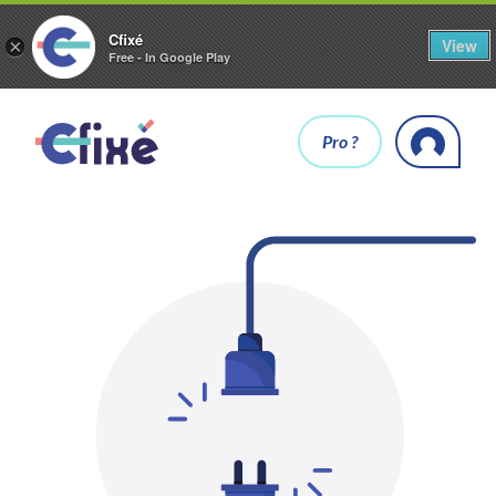
Cfixé
View
×
Free - In Google Play
Pro ?