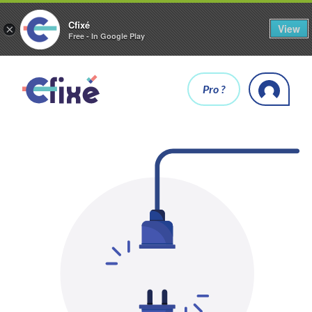
Cfixé
View
×
Free - In Google Play
Pro ?