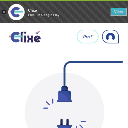
Cfixé
View
×
Free - In Google Play
Pro ?