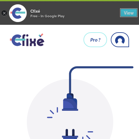
Cfixé
View
×
Free - In Google Play
Pro ?