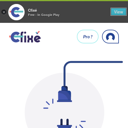
Cfixé
View
×
Free - In Google Play
Pro ?