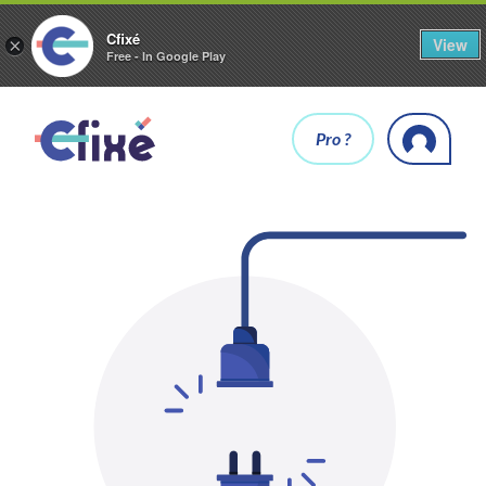
Cfixé
View
×
Free - In Google Play
Pro ?