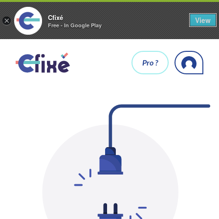
Cfixé
View
×
Free - In Google Play
Pro ?