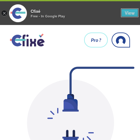
Cfixé
View
×
Free - In Google Play
Pro ?