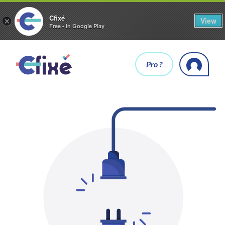
Cfixé
View
×
Free - In Google Play
Pro ?