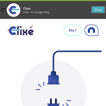
Cfixé
View
×
Free - In Google Play
Pro ?