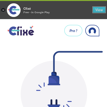
Cfixé
View
×
Free - In Google Play
Pro ?