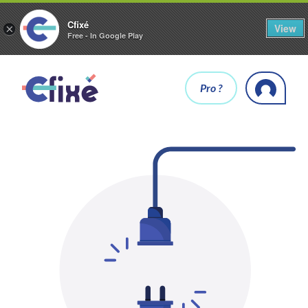
Cfixé
View
×
Free - In Google Play
Pro ?