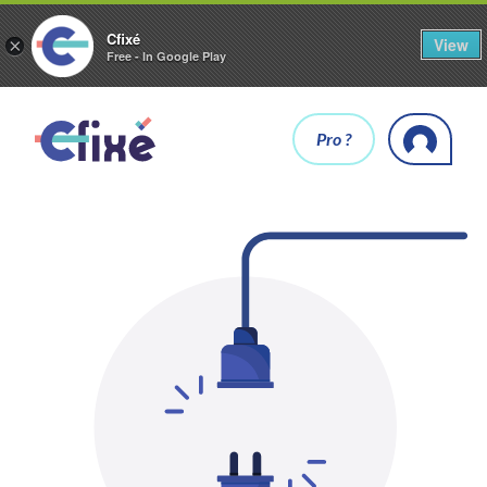
Cfixé
View
×
Free - In Google Play
Pro ?