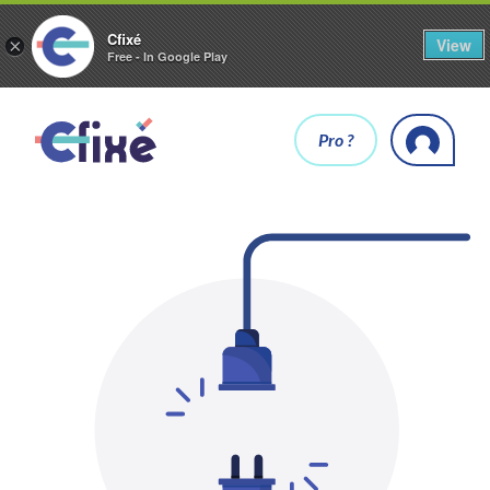
Cfixé
View
×
Free - In Google Play
Pro ?